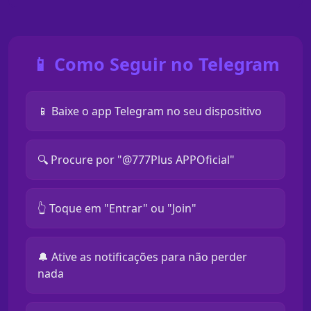
📱 Como Seguir no Telegram
📱 Baixe o app Telegram no seu dispositivo
🔍 Procure por "@777Plus APPOficial"
👆 Toque em "Entrar" ou "Join"
🔔 Ative as notificações para não perder
nada