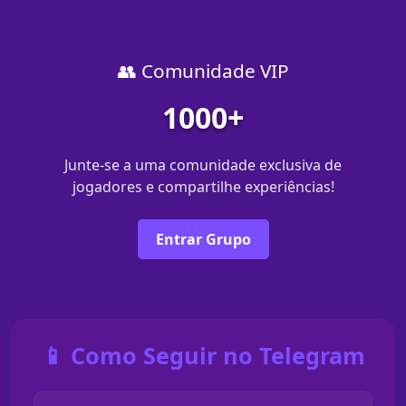
👥 Comunidade VIP
1000+
Junte-se a uma comunidade exclusiva de
jogadores e compartilhe experiências!
Entrar Grupo
📱 Como Seguir no Telegram