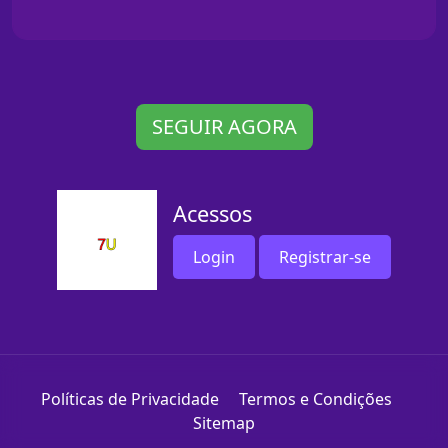
SEGUIR AGORA
Acessos
Login
Registrar-se
Políticas de Privacidade
Termos e Condições
Sitemap