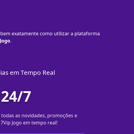
abem exatamente como utilizar a plataforma
 Jogo
.
cias em Tempo Real
24/7
e todas as novidades, promoções e
 7Vip Jogo em tempo real!