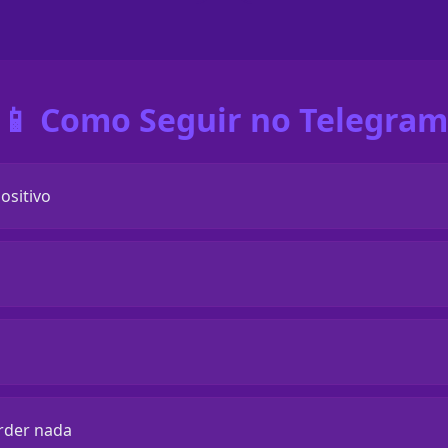
📱 Como Seguir no Telegram
ositivo
erder nada