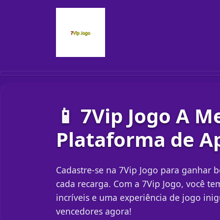
📱 7Vip Jogo A M
Plataforma de A
Cadastre-se na 7Vip Jogo para ganhar 
cada recarga. Com a 7Vip Jogo, você t
incríveis e uma experiência de jogo inig
vencedores agora!