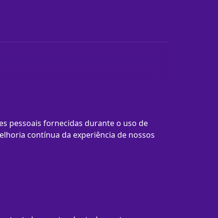
es pessoais fornecidas durante o uso de
elhoria contínua da experiência de nossos