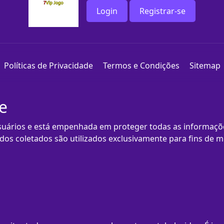
Login
Registrar-se
Políticas de Privacidade
Termos e Condições
Sitemap
de
 usuários e está empenhada em proteger todas as informaçõ
os coletados são utilizados exclusivamente para fins de m