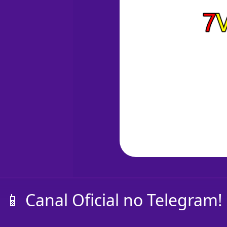
📱 Canal Oficial no Telegram!