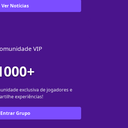
Ver Notícias
Comunidade VIP
1000+
unidade exclusiva de jogadores e
rtilhe experiências!
Entrar Grupo