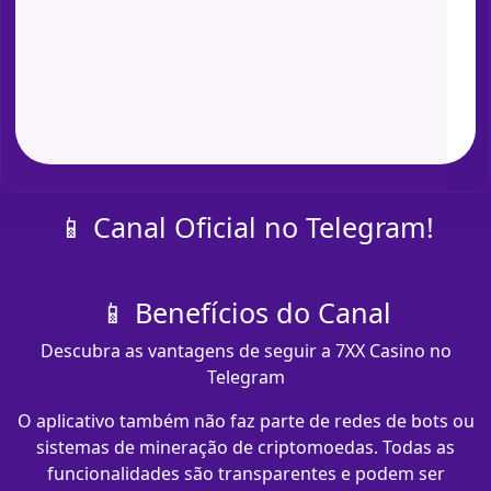
📱 Canal Oficial no Telegram!
📱 Benefícios do Canal
Descubra as vantagens de seguir a 7XX Casino no
Telegram
O aplicativo também não faz parte de redes de bots ou
sistemas de mineração de criptomoedas. Todas as
funcionalidades são transparentes e podem ser