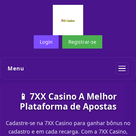
Login
Registrar-se
Menu
📱 7XX Casino A Melhor
Plataforma de Apostas
Cadastre-se na 7XX Casino para ganhar bônus no
cadastro e em cada recarga. Com a 7XX Casino,