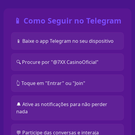
📱 Como Seguir no Telegram
📱 Baixe o app Telegram no seu dispositivo
🔍 Procure por "@7XX CasinoOficial"
👆 Toque em "Entrar" ou "Join"
🔔 Ative as notificações para não perder
nada
💬 Participe das conversas e interaja