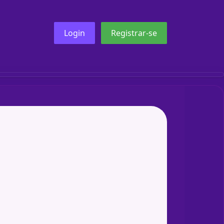
Login
Registrar-se