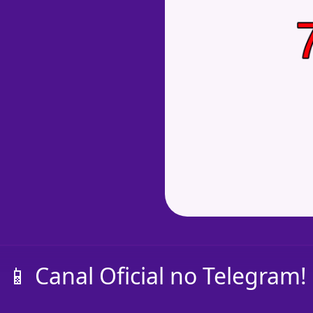
📱 Canal Oficial no Telegram!