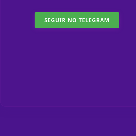
SEGUIR NO TELEGRAM