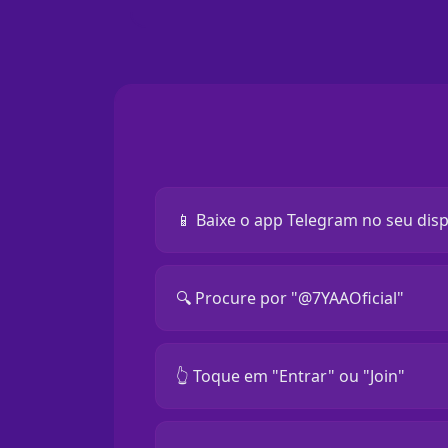
📱 Baixe o app Telegram no seu disp
🔍 Procure por "@7YAAOficial"
👆 Toque em "Entrar" ou "Join"