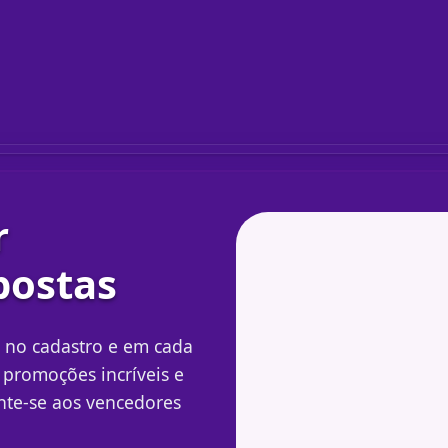
r
postas
 no cadastro e em cada
 promoções incríveis e
unte-se aos vencedores