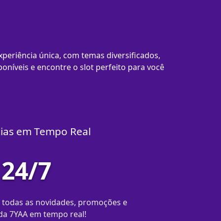
xperiência única, com temas diversificados,
oníveis e encontre o slot perfeito para você
cias em Tempo Real
24/7
e todas as novidades, promoções e
da 7YAA em tempo real!