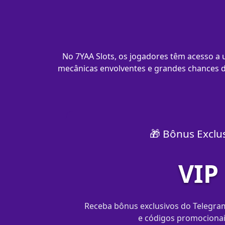
No 7YAA Slots, os jogadores têm acesso a u
mecânicas envolventes e grandes chances de 
🎁 Bônus Exclu
VIP
Receba bônus exclusivos do Telegra
e códigos promocionai