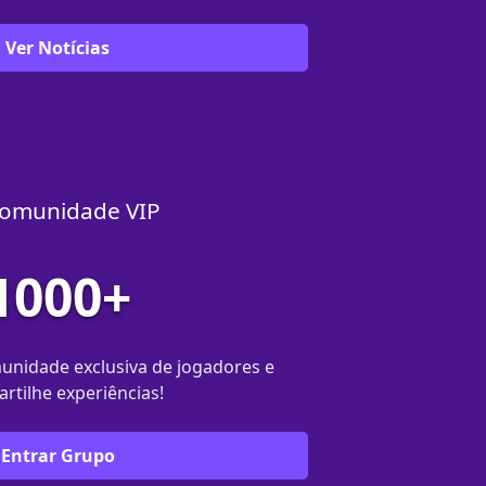
Ver Notícias
Comunidade VIP
1000+
unidade exclusiva de jogadores e
rtilhe experiências!
Entrar Grupo