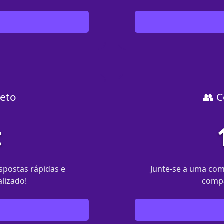
reto
👥 
t
espostas rápidas e
Junte-se a uma com
lizado!
compa
e