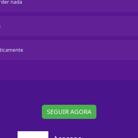
erder nada
a
aticamente
SEGUIR AGORA