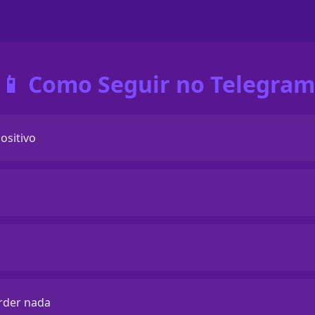
📱 Como Seguir no Telegram
ositivo
erder nada