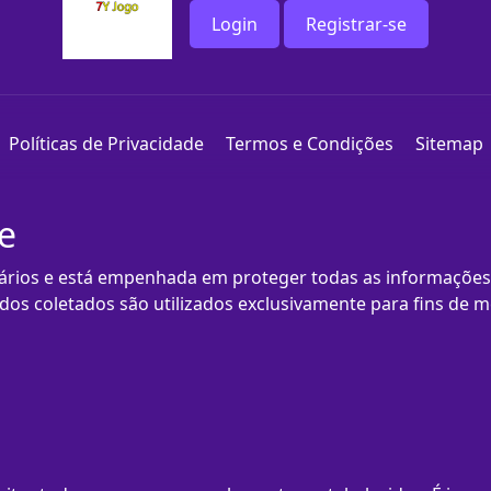
Login
Registrar-se
Políticas de Privacidade
Termos e Condições
Sitemap
de
suários e está empenhada em proteger todas as informações
os coletados são utilizados exclusivamente para fins de m