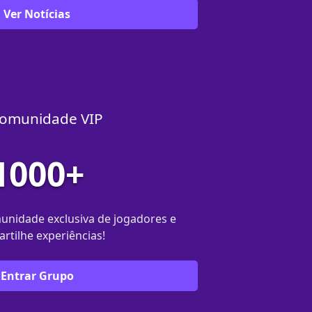
Ver Notícias
Comunidade VIP
1000+
unidade exclusiva de jogadores e
rtilhe experiências!
Entrar Grupo