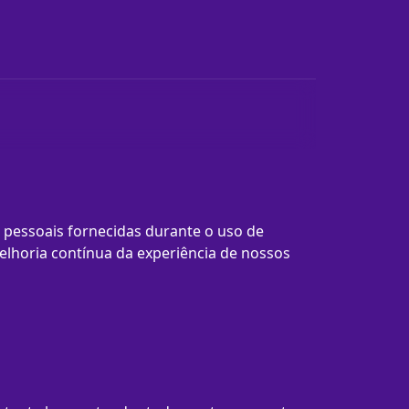
 pessoais fornecidas durante o uso de
elhoria contínua da experiência de nossos