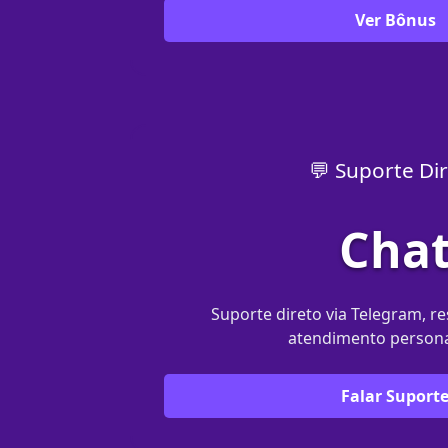
Ver Bônus
💬 Suporte Di
Cha
Suporte direto via Telegram, r
atendimento persona
Falar Suport