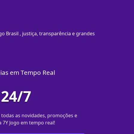
 Brasil , justiça, transparência e grandes
cias em Tempo Real
24/7
e todas as novidades, promoções e
a 7Y Jogo em tempo real!