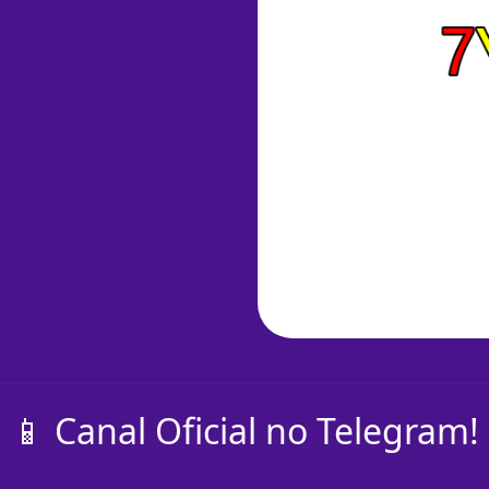
📱 Canal Oficial no Telegram!