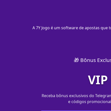
A 7Y Jogo é um software de apostas que tr
🎁 Bônus Exclu
VIP
Receba bônus exclusivos do Telegra
e códigos promocionai