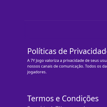
Políticas de Privacida
A 7Y Jogo valoriza a privacidade de seus u
nossos canais de comunicação. Todos os dad
jogadores.
Termos e Condições