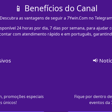
📱 Benefícios do Canal
Descubra as vantagens de seguir a 7Ywin.Com no Telegra
isponível 24 horas por dia, 7 dias por semana, para ajudar
e contar com atendimento rápido e em português, garantind
sivos
📢 Notí
m, promoções especiais
Fique por dentro d
s únicos!
eventos da 