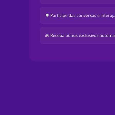
💬 Participe das conversas e interaj
🎁 Receba bônus exclusivos autom