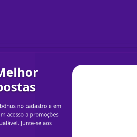
Melhor
postas
 bônus no cadastro e em
tem acesso a promoções
ualável. Junte-se aos