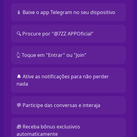
📱 Baixe o app Telegram no seu dispositivo
🔍 Procure por "@7ZZ APPOficial"
👆 Toque em "Entrar" ou "Join"
🔔 Ative as notificações para não perder
nada
💬 Participe das conversas e interaja
🎁 Receba bônus exclusivos
automaticamente