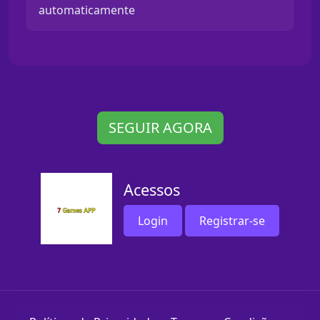
automaticamente
SEGUIR AGORA
Acessos
Login
Registrar-se