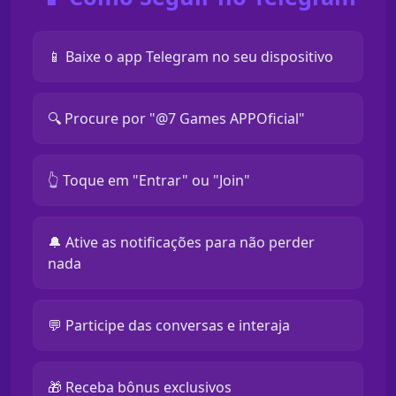
📱 Baixe o app Telegram no seu dispositivo
🔍 Procure por "@7 Games APPOficial"
👆 Toque em "Entrar" ou "Join"
🔔 Ative as notificações para não perder
nada
💬 Participe das conversas e interaja
🎁 Receba bônus exclusivos