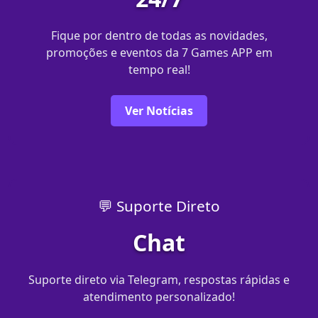
Fique por dentro de todas as novidades,
promoções e eventos da 7 Games APP em
tempo real!
Ver Notícias
💬 Suporte Direto
Chat
Suporte direto via Telegram, respostas rápidas e
atendimento personalizado!