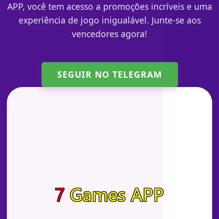
APP, você tem acesso a promoções incríveis e uma
experiência de jogo inigualável. Junte-se aos
vencedores agora!
SEGUIR NO TELEGRAM