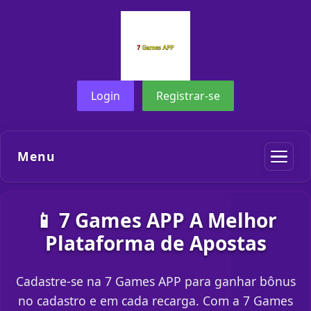
Login
Registrar-se
Menu
📱 7 Games APP A Melhor
Plataforma de Apostas
Cadastre-se na 7 Games APP para ganhar bônus
no cadastro e em cada recarga. Com a 7 Games