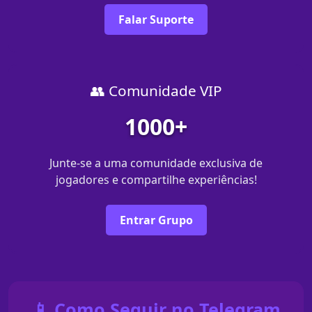
Falar Suporte
👥 Comunidade VIP
1000+
Junte-se a uma comunidade exclusiva de
jogadores e compartilhe experiências!
Entrar Grupo
📱 Como Seguir no Telegram