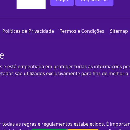
Políticas de Privacidade
Termos e Condições
Sitemap
de
ios e está empenhada em proteger todas as informações pe
tados são utilizados exclusivamente para fins de melhoria
todas as regras e regulamentos estabelecidos. É importan