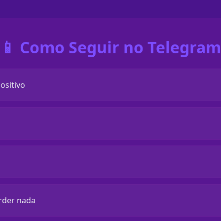
📱 Como Seguir no Telegram
ositivo
erder nada