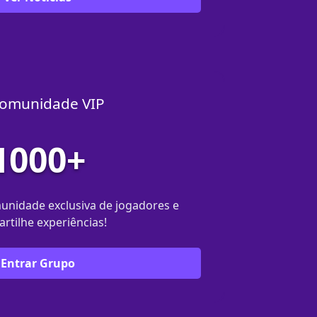
Comunidade VIP
1000+
unidade exclusiva de jogadores e
rtilhe experiências!
Entrar Grupo