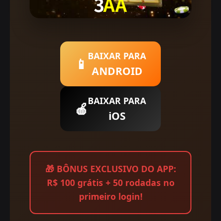
BAIXAR PARA
📱
ANDROID
BAIXAR PARA
🍎
iOS
🎁
BÔNUS EXCLUSIVO DO APP:
R$ 100 grátis + 50 rodadas no
primeiro login!