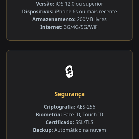
Versão:
iOS 12.0 ou superior
Dispositivos:
iPhone 6s ou mais recente
Armazenamento:
200MB livres
Internet:
3G/4G/5G/WiFi
🔒
Segurança
Criptografia:
AES-256
Biometria:
Face ID, Touch ID
Certificado:
SSL/TLS
Backup:
Automático na nuvem