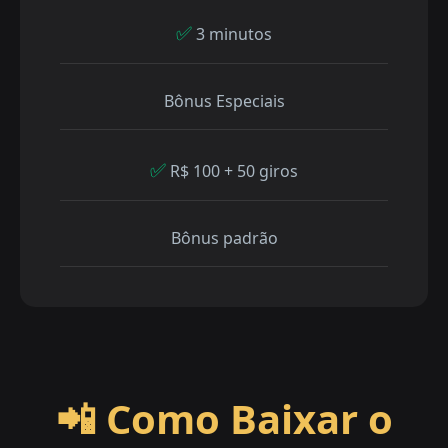
✅
3 minutos
Bônus Especiais
✅
R$ 100 + 50 giros
Bônus padrão
📲 Como Baixar o