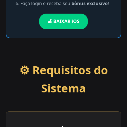
Faça login e receba seu
bônus exclusivo
!
🍎 BAIXAR iOS
⚙️ Requisitos do
Sistema