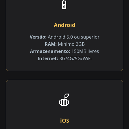
📱
Android
Versão:
Android 5.0 ou superior
RAM:
Mínimo 2GB
Armazenamento:
150MB livres
Internet:
3G/4G/5G/WiFi
🍎
iOS