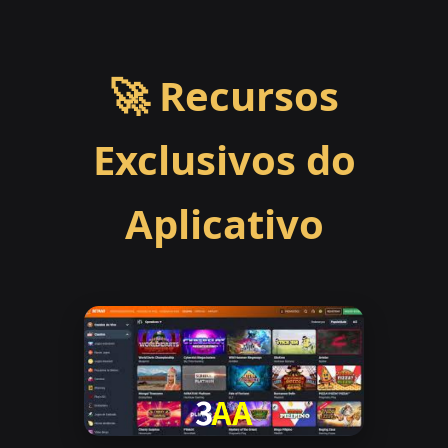
🚀 Recursos
Exclusivos do
Aplicativo