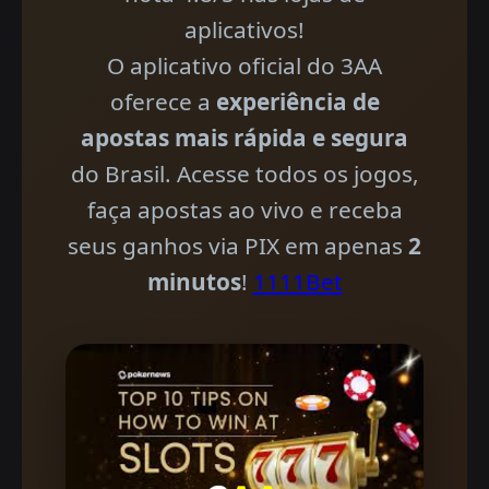
aplicativos!
O aplicativo oficial do 3AA
oferece a
experiência de
apostas mais rápida e segura
do Brasil. Acesse todos os jogos,
faça apostas ao vivo e receba
seus ganhos via PIX em apenas
2
minutos
!
1111Bet