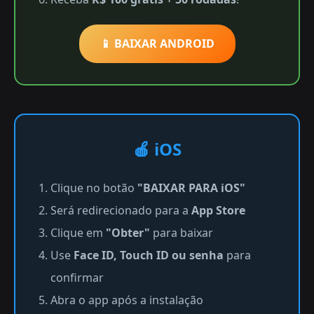
📱 BAIXAR ANDROID
🍎 iOS
Clique no botão
"BAIXAR PARA iOS"
Será redirecionado para a
App Store
Clique em
"Obter"
para baixar
Use
Face ID, Touch ID ou senha
para
confirmar
Abra o app após a instalação