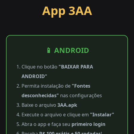
App 3AA
📱 ANDROID
Clique no botão
"BAIXAR PARA
ANDROID"
Permita instalação de
"Fontes
desconhecidas"
nas configurações
Baixe o arquivo
3AA.apk
Execute o arquivo e clique em
"Instalar"
Abra o app e faça seu
primeiro login
Receba
R$ 100 grátis + 50 rodadas
!