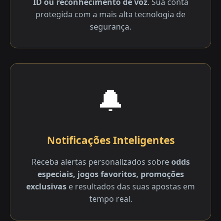
ID ou reconhecimento de voz
. Sua conta
protegida com a mais alta tecnologia de
segurança.
🔔
Notificações Inteligentes
Receba alertas personalizados sobre
odds
especiais, jogos favoritos, promoções
exclusivas
e resultados das suas apostas em
tempo real.