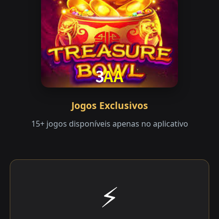
Jogos Exclusivos
15+ jogos disponíveis apenas no aplicativo
⚡