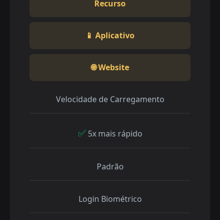
Recurso
📱 Aplicativo
🌐 Website
Velocidade de Carregamento
✅
5x mais rápido
Padrão
Login Biométrico