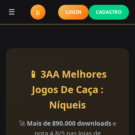
☰
LOGIN
CADASTRO
📱 3AA Melhores
Jogos De Caça :
Níqueis
🚀
Mais de 890.000 downloads
e
nota 4.8/5 nas lojas de